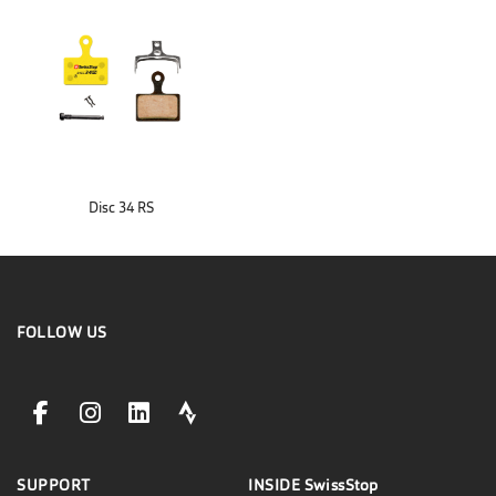
Disc 34 RS
FOLLOW US
facebookLink
instagramLink
linkedinLink
stravaLink
SUPPORT
INSIDE
SwissStop