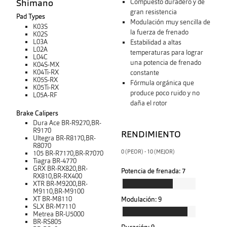
Shimano
Compuesto duradero y de
gran resistencia
Pad Types
Modulación muy sencilla de
K03S
la fuerza de frenado
K02S
L03A
Estabilidad a altas
L02A
temperaturas para lograr
L04C
una potencia de frenado
K04S-MX
K04Ti-RX
constante
K05S-RX
Fórmula orgánica que
K05Ti-RX
produce poco ruido y no
L05A-RF
daña el rotor
Brake Calipers
Dura Ace BR-R9270,BR-
R9170
RENDIMIENTO
Ultegra BR-R8170,BR-
R8070
0 (PEOR) - 10 (MEJOR)
105 BR-R7170,BR-R7070
Tiagra BR-4770
GRX BR-RX820,BR-
Potencia de frenada:
7
RX810,BR-RX400
XTR BR-M9200,BR-
M9110,BR-M9100
XT BR-M8110
Modulación:
9
SLX BR-M7110
Metrea BR-U5000
BR-RS805