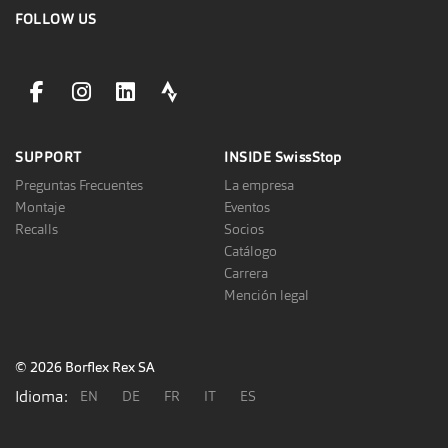
FOLLOW US
facebookLink
instagramLink
linkedinLink
stravaLink
SUPPORT
INSIDE
SwissStop
Preguntas Frecuentes
La empresa
Montaje
Eventos
Recalls
Socios
Catálogo
Carrera
Mención legal
© 2026 Borflex Rex SA
Idioma:
EN
DE
FR
IT
ES