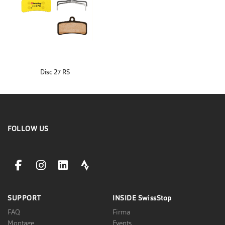
Disc 27 RS
FOLLOW US
facebookLink
instagramLink
linkedinLink
stravaLink
SUPPORT
INSIDE
SwissStop
FAQ
Firma
Montage
Events