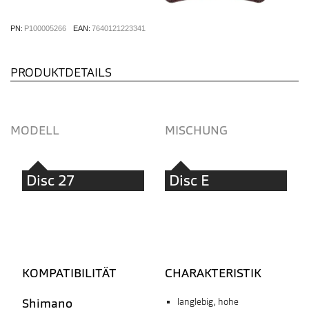
PN:
P100005266
EAN:
7640121223341
PRODUKTDETAILS
MODELL
MISCHUNG
Disc 27
Disc E
KOMPATIBILITÄT
CHARAKTERISTIK
Shimano
langlebig, hohe