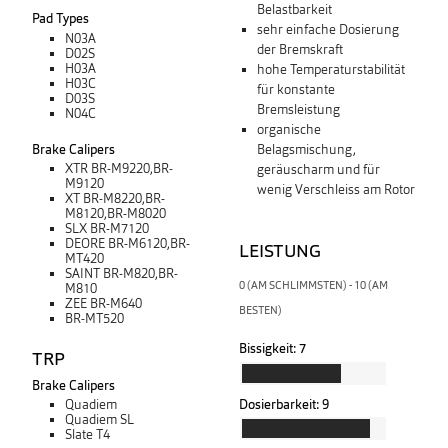
Belastbarkeit
Pad Types
sehr einfache Dosierung
N03A
der Bremskraft
D02S
H03A
hohe Temperaturstabilität
H03C
für konstante
D03S
Bremsleistung
N04C
organische
Brake Calipers
Belagsmischung,
XTR BR-M9220,BR-
geräuscharm und für
M9120
wenig Verschleiss am Rotor
XT BR-M8220,BR-
M8120,BR-M8020
SLX BR-M7120
DEORE BR-M6120,BR-
LEISTUNG
MT420
SAINT BR-M820,BR-
0 (AM SCHLIMMSTEN) - 10 (AM
M810
ZEE BR-M640
BESTEN)
BR-MT520
Bissigkeit:
7
TRP
Brake Calipers
Dosierbarkeit:
9
Quadiem
Quadiem SL
Slate T4