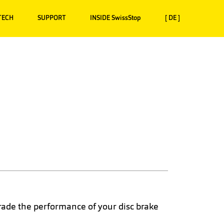
TECH
SUPPORT
INSIDE SwissStop
[ DE ]
ade the performance of your disc brake