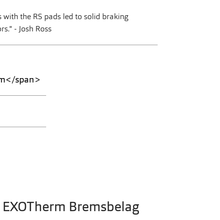
 with the RS pads led to solid braking
rs.
" - Josh Ross
om</span>
nd EXOTherm Bremsbelag