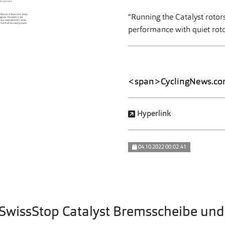
"
Running the Catalyst rotors
performance with quiet roto
<span>CyclingNews.c
Hyperlink
04.10.2022 00:02:41
: SwissStop Catalyst Bremsscheibe u