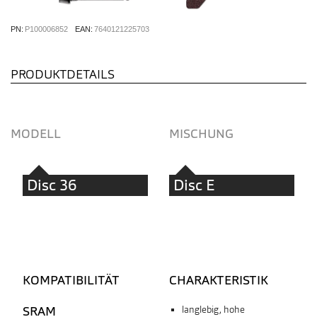
PN:
P100006852
EAN:
7640121225703
PRODUKTDETAILS
MODELL
MISCHUNG
Disc 36
Disc E
KOMPATIBILITÄT
CHARAKTERISTIK
SRAM
langlebig, hohe