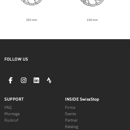
203 mm
220 mm
FOLLOW US
facebookLink
instagramLink
linkedinLink
stravaLink
SUPPORT
INSIDE
SwissStop
FAQ
Firma
Montage
Events
Rückruf
Partner
Katalog