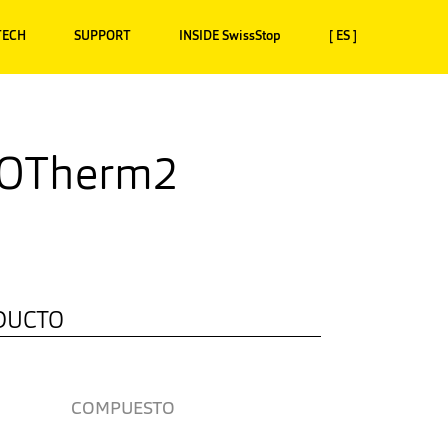
TECH
SUPPORT
INSIDE SwissStop
[ ES ]
XOTherm2
DUCTO
COMPUESTO