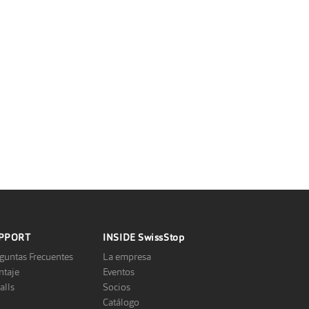
PPORT
INSIDE
SwissStop
guntas Frecuentes
La empresa
taje
Eventos
alls
Socios
Catálogo