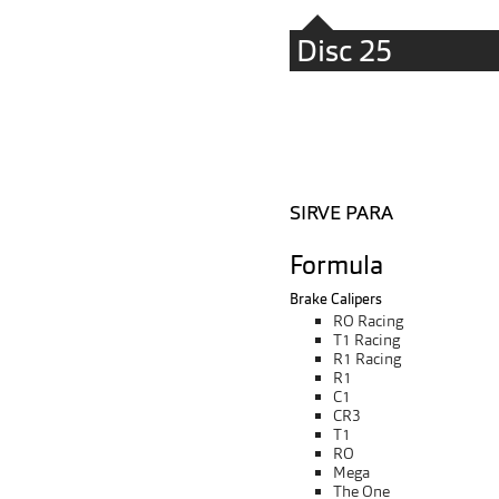
Disc 25
SIRVE PARA
Formula
Brake Calipers
RO Racing
T1 Racing
R1 Racing
R1
C1
CR3
T1
RO
Mega
The One