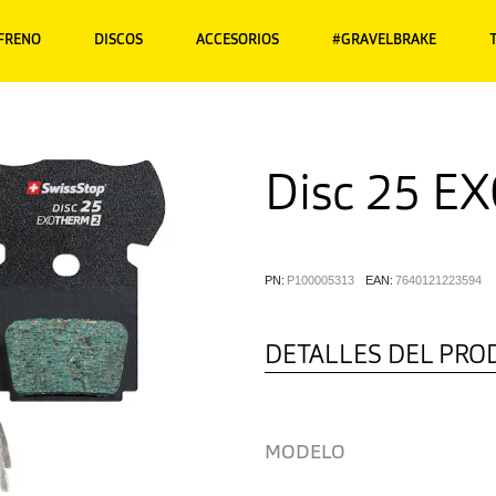
 FRENO
DISCOS
ACCESORIOS
#GRAVELBRAKE
Disc 25 E
PN:
P100005313
EAN:
7640121223594
DETALLES DEL PRO
MODELO