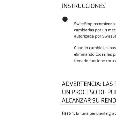
INSTRUCCIONES
info
SwissStop recomienda q
cambiadas por un mecán
autorizada por SwissSt
Cuando cambie las pastil
eliminando todas las pa
frenado funcione corre
ADVERTENCIA: LAS 
UN PROCESO DE PU
ALCANZAR SU REN
Paso 1.
En una pendiente grad