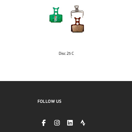
Disc 25 C
FOLLOW US
facebookLink
instagramLink
linkedinLink
stravaLink