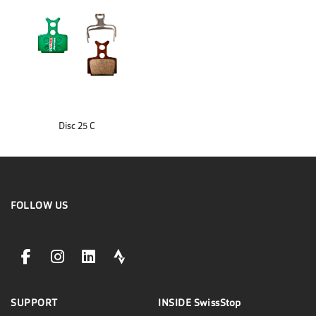
Disc 25 C
FOLLOW US
facebookLink
instagramLink
linkedinLink
stravaLink
SUPPORT
INSIDE
SwissStop