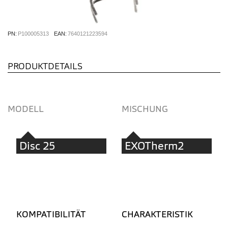
PN:
P100005313
EAN:
7640121223594
PRODUKTDETAILS
MODELL
MISCHUNG
Disc 25
EXOTherm2
KOMPATIBILITÄT
CHARAKTERISTIK