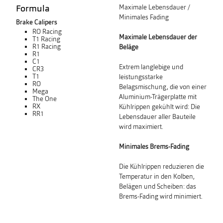
Formula
Maximale Lebensdauer /
Minimales Fading
Brake Calipers
RO Racing
Maximale Lebensdauer der
T1 Racing
R1 Racing
Beläge
R1
C1
Extrem langlebige und
CR3
T1
leistungsstarke
RO
Belagsmischung, die von einer
Mega
Aluminium-Trägerplatte mit
The One
RX
Kühlrippen gekühlt wird: Die
RR1
Lebensdauer aller Bauteile
wird maximiert.
Minimales Brems-Fading
Die Kühlrippen reduzieren die
Temperatur in den Kolben,
Belägen und Scheiben: das
Brems-Fading wird minimiert.