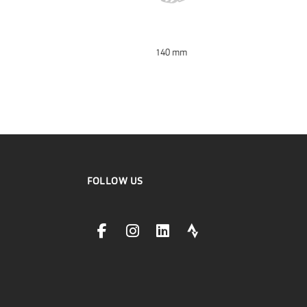
140 mm
FOLLOW US
facebookLink
instagramLink
linkedinLink
stravaLink