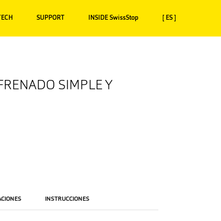
TECH
SUPPORT
INSIDE SwissStop
[ ES ]
 FRENADO SIMPLE Y
ACIONES
INSTRUCCIONES