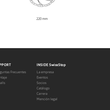
220 mm
PPORT
INSIDE
SwissStop
guntas Frecuentes
La empresa
taje
Eventos
alls
Socios
Catálogo
Carrera
Mención legal