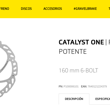
 FRENO
DISCOS
ACCESORIOS
#GRAVELBRAKE
CATALYST ONE
|
POTENTE
160 mm
6-BOLT
PN:
P100006101
EAN:
7640121224379
DESCRIPCIÓN
ESPECIFIC