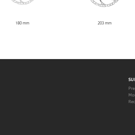
180 mm
203 mm
SU
Pre
Mon
Rec