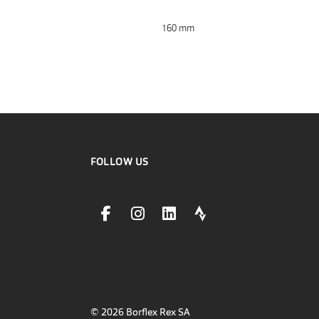
160 mm
FOLLOW US
facebookLink
instagramLink
linkedinLink
stravaLink
© 2026 Borflex Rex SA