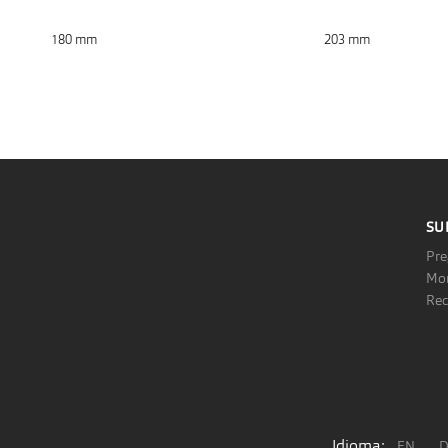
180 mm
203 mm
SU
Pre
Mon
Rec
Idioma:
EN