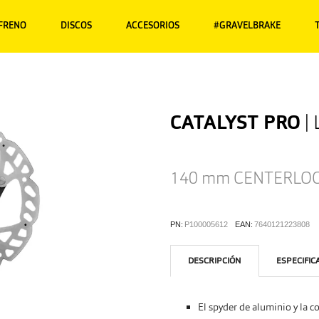
 FRENO
DISCOS
ACCESORIOS
#GRAVELBRAKE
CATALYST PRO
|
140 mm
CENTERLO
PN:
P100005612
EAN:
7640121223808
DESCRIPCIÓN
ESPECIFIC
El spyder de aluminio y la c