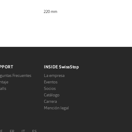
220 mm
PPORT
INSIDE
SwissStop
guntas Frecuentes
La empresa
taje
Eventos
alls
Socios
Catálogo
Carrera
Mención legal
DE
FR
IT
ES