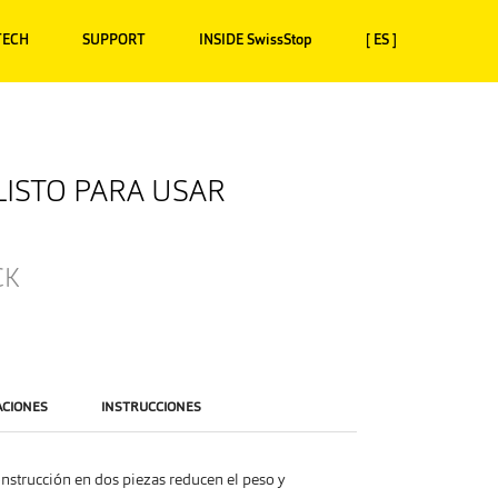
TECH
SUPPORT
INSIDE SwissStop
[ ES ]
 LISTO PARA USAR
CK
ACIONES
INSTRUCCIONES
onstrucción en dos piezas reducen el peso y