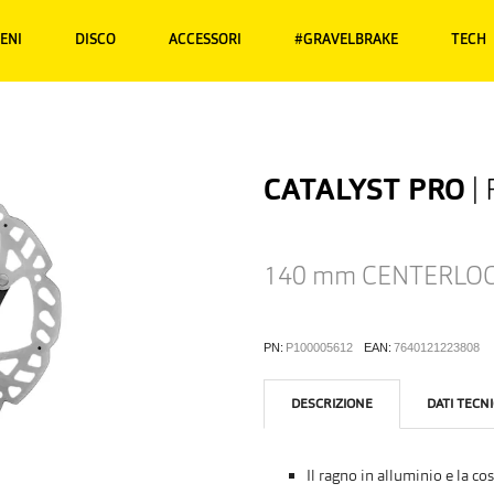
RENI
DISCO
ACCESSORI
#GRAVELBRAKE
TECH
CATALYST PRO
|
140 mm
CENTERLO
PN:
P100005612
EAN:
7640121223808
DESCRIZIONE
DATI TECNI
Il ragno in alluminio e la co