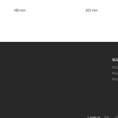
180 mm
203 mm
SU
FA
Mon
Rec
Lingua:
EN
D