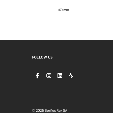
160 mm
FOLLOW US
facebookLink
instagramLink
linkedinLink
stravaLink
© 2026 Borflex Rex SA