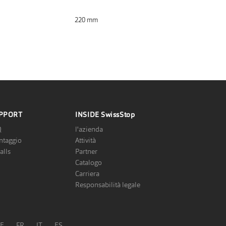
220 mm
PPORT
INSIDE
SwissStop
Q
l'azienda
taggio
Attività
alls
Partner
Catalogo
Carriera
Responsabilità legale
E
FR
IT
ES