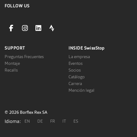
FOLLOW US
facebookLink
instagramLink
linkedinLink
stravaLink
SUPPORT
INSIDE
SwissStop
Preguntas Frecuentes
La empresa
Montaje
Eventos
Recalls
Socios
Catálogo
Carrera
Mención legal
© 2026 Borflex Rex SA
Idioma:
EN
DE
FR
IT
ES