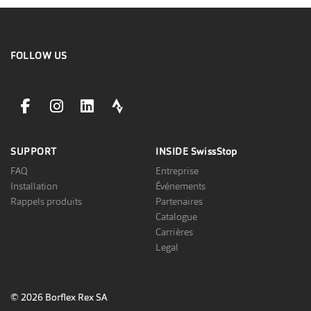
FOLLOW US
facebookLink
instagramLink
linkedinLink
stravaLink
SUPPORT
INSIDE
SwissStop
FAQ
Entreprise
Installation
Événements
Rappels produits
Partenaires
Catalogue
Carrières
Legal
© 2026 Borflex Rex SA