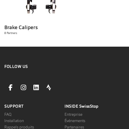
Brake Calipers
8 Partners
FOLLOW US
facebookLink
instagramLink
linkedinLink
stravaLink
SUPPORT
INSIDE
SwissStop
FAQ
Entreprise
Installation
Événements
Rappels produits
Partenaires