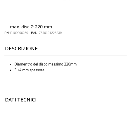
max. disc Ø 220 mm
PN:
P100006280
EAN:
7640121225239
DESCRIZIONE
Diamentro del disco massimo 220mm
3.74 mm spessore
DATI TECNICI