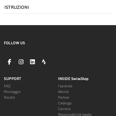
ISTRUZIONI
FOLLOW US
facebookLink
instagramLink
linkedinLink
stravaLink
SUPPORT
INSIDE
SwissStop
FAQ
l'azienda
Montaggio
Attività
Recalls
Partner
Catalogo
Carriera
Responsabilità legale