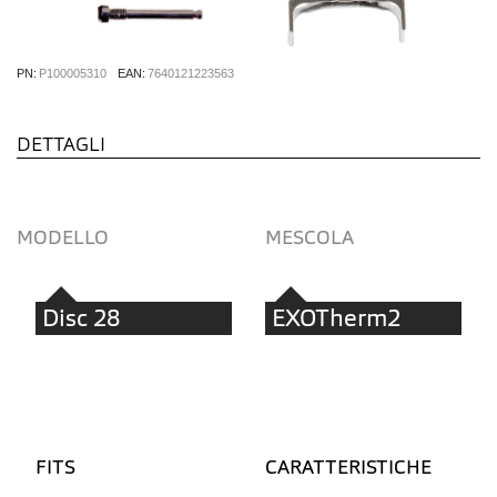
PN:
P100005310
EAN:
7640121223563
DETTAGLI
MODELLO
MESCOLA
Disc 28
EXOTherm2
FITS
CARATTERISTICHE