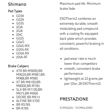
Shimano
Maximum pad life. Minimum
brake fade.
Pad Types
G03A
EXOTherm2 combines an
G02A
G03S
extremely durable, smooth
J03A
modulating pad compound
J02A
with a cooling fin equipped
J04C
G02S
back plate which provides
G04Ti
consistent, powerful braking in
G04S-MX
all conditions.
G05S-RX
G05A-RX
J05A-RF
pad wear rate is much
lower than competitors
Brake Calipers
smooth, consistent brake
XTR BR-M9000,BR-
performance
M9020,BR-M987,BR-
M988,BR-M985
lightweight at 22 grams per
XT BR-M8100,BR-
pair (Disc 28 EXOTherm2)
M8000,BR-M785
SLX BR-M7100,BR-
M675,BR-M666
DEORE BR-M615
PRESTAZIONE
ALFINE BR-S700
BR-RS785
0 (PEGGIO) - 10 (MIGLIORE)
BR-R785