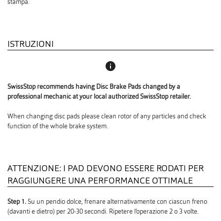
stampa.
ISTRUZIONI
info
SwissStop recommends having Disc Brake Pads changed by a
professional mechanic at your local authorized SwissStop retailer.
When changing disc pads please clean rotor of any particles and check
function of the whole brake system.
ATTENZIONE: I PAD DEVONO ESSERE RODATI PER
RAGGIUNGERE UNA PERFORMANCE OTTIMALE
Step 1.
Su un pendio dolce, frenare alternativamente con ciascun freno
(davanti e dietro) per 20-30 secondi. Ripetere l‘operazione 2 o 3 volte.