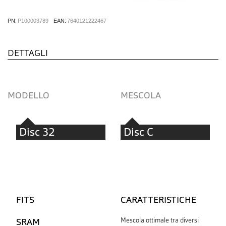
PN:
P100003789
EAN:
7640121222467
DETTAGLI
MODELLO
MESCOLA
Disc 32
Disc C
FITS
CARATTERISTICHE
SRAM
Mescola ottimale tra diversi