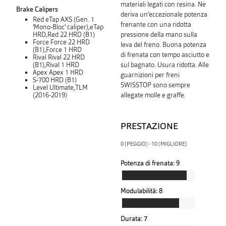
materiali legati con resina. Ne
Brake Calipers
deriva un’eccezionale potenza
Red eTap AXS (Gen. 1
frenante con una ridotta
'Mono-Bloc' caliper),eTap
HRD,Red 22 HRD (B1)
pressione della mano sulla
Force Force 22 HRD
leva del freno. Buona potenza
(B1),Force 1 HRD
di frenata con tempo asciutto e
Rival Rival 22 HRD
(B1),Rival 1 HRD
sul bagnato. Usura ridotta. Alle
Apex Apex 1 HRD
guarnizioni per freni
S-700 HRD (B1)
SWISSTOP sono sempre
Level Ultimate,TLM
(2016-2019)
allegate molle e graffe.
PRESTAZIONE
0 (PEGGIO) - 10 (MIGLIORE)
Potenza di frenata:
9
Modulabilità:
8
Durata:
7