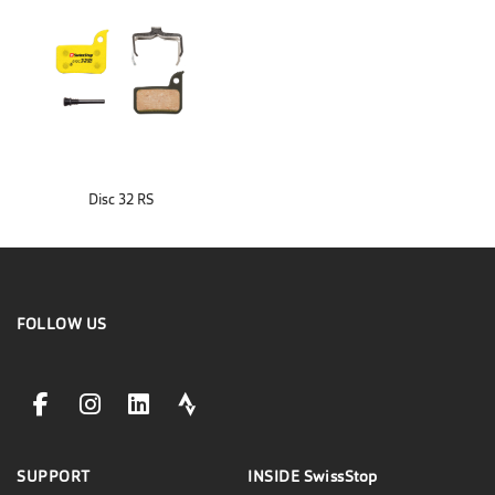
Disc 32 RS
FOLLOW US
facebookLink
instagramLink
linkedinLink
stravaLink
SUPPORT
INSIDE
SwissStop