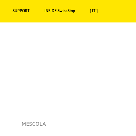
SUPPORT
INSIDE SwissStop
[ IT ]
MESCOLA