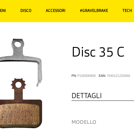
RENI
DISCO
ACCESSORI
#GRAVELBRAKE
TECH
Disc 35 C
PN:
P100006806
EAN:
7640121225666
DETTAGLI
MODELLO