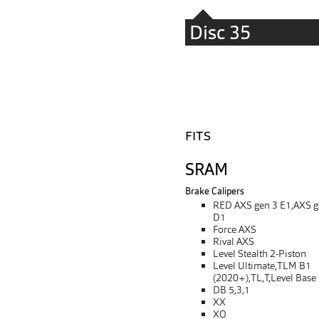
Disc 35
FITS
SRAM
Brake Calipers
RED AXS gen 3 E1,AXS g
D1
Force AXS
Rival AXS
Level Stealth 2-Piston
Level Ultimate,TLM B1
(2020+),TL,T,Level Base
DB 5,3,1
XX
XO