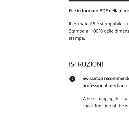
File in formato PDF della dim
Il formato A5 è stampabile su 
Stampa al 100% delle dimensio
stampa.
ISTRUZIONI
info
SwissStop recommends 
professional mechanic a
When changing disc pad
check function of the w