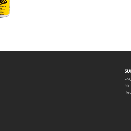
SU
FA
Mon
Rec