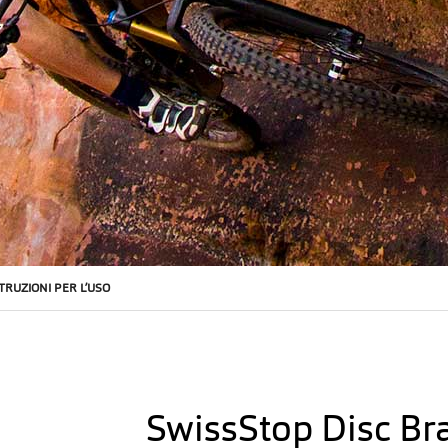
STRUZIONI PER L’USO
SwissStop Disc Br