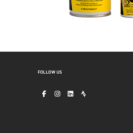
FOLLOW US
facebookLink
instagramLink
linkedinLink
stravaLink