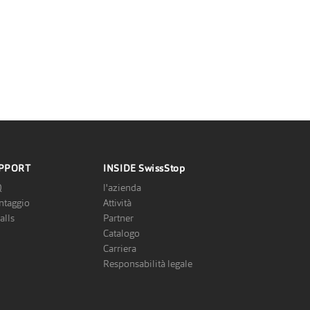
PPORT
INSIDE
SwissStop
Q
l'azienda
taggio
Attività
alls
Partner
Catalogo
Carriera
Responsabilità legale