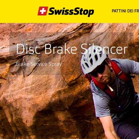
PATTINI DEI F
Disc Brake Silencer
Brake Service Spray