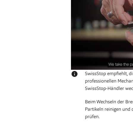
info
SwissStop empfiehlt, 
professionellen Mechani
SwissStop-Händler wech
Beim Wechseln der Brem
Partikeln reinigen und
prüfen.