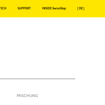
TECH
SUPPORT
INSIDE SwissStop
[ DE ]
MISCHUNG