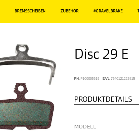
BREMSSCHEIBEN
ZUBEHÖR
#GRAVELBRAKE
Disc 29 E
PN:
P100005619
EAN:
7640121223815
PRODUKTDETAILS
MODELL