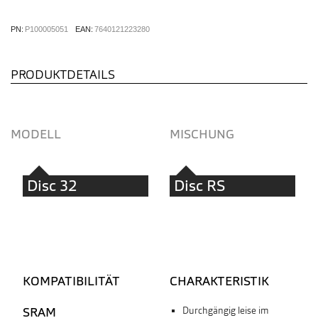
PN:
P100005051
EAN:
7640121223280
PRODUKTDETAILS
MODELL
MISCHUNG
Disc 32
Disc RS
KOMPATIBILITÄT
CHARAKTERISTIK
SRAM
Durchgängig leise im