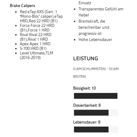
Einsatz
Brake Calipers
Transparentes Gefühl am
Red eTap AXS (Gen. 1
Hebel
'Mono-Bloc' caliper),eTap
HRD,Red 22 HRD (B1)
Bremskraft, die
Force Force 22 HRD
berechenbar und
(B1),Force 1 HRD
progressiv ist
Rival Rival 22 HRD
(B1),Rival 1 HRD
Hohe Lebensdauer
Apex Apex 1 HRD
S-700 HRD (B1)
Level Ultimate,TLM
LEISTUNG
(2016-2019)
0 (AM SCHLIMMSTEN) - 10 (AM
BESTEN)
Bissigkeit:
10
Dosierbarkeit:
8
Lebensdauer:
8