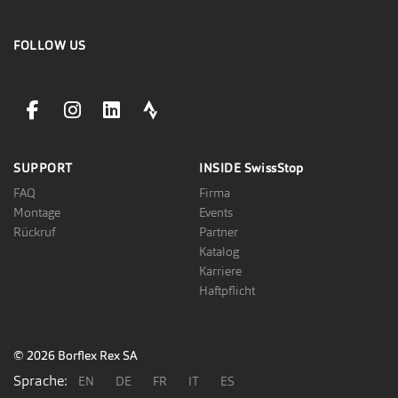
FOLLOW US
facebookLink
instagramLink
linkedinLink
stravaLink
SUPPORT
INSIDE
SwissStop
FAQ
Firma
Montage
Events
Rückruf
Partner
Katalog
Karriere
Haftpflicht
© 2026 Borflex Rex SA
Sprache:
EN
DE
FR
IT
ES