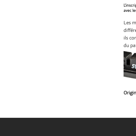
L’inscr
avec le
Les m
diffé
ils co
du pat
Origi