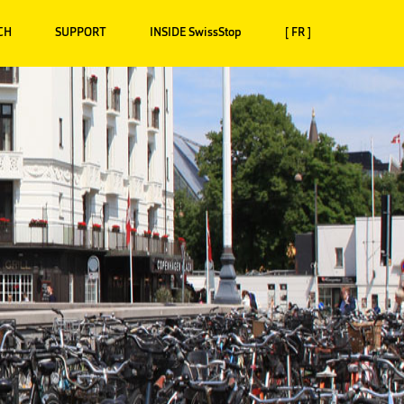
CH
SUPPORT
INSIDE SwissStop
[ FR ]