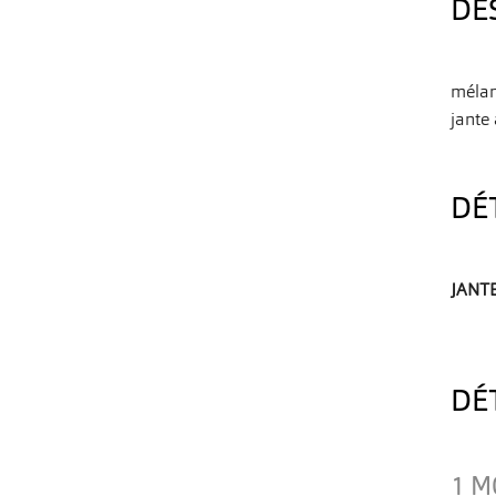
DE
mélan
jante
DÉ
JANT
DÉ
1 M