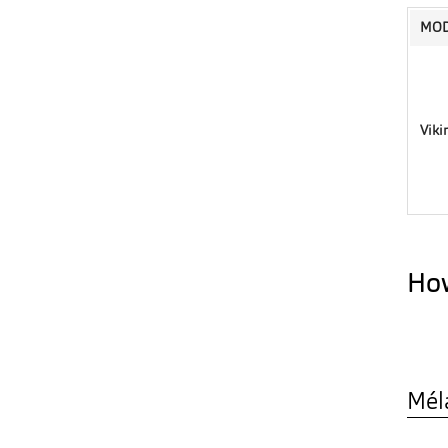
MOD
Viki
How
Mél