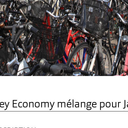
ey Economy
mélange pour
J