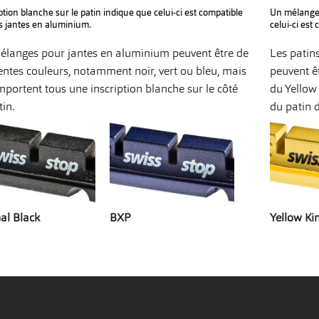
iption blanche sur le patin indique que celui-ci est compatible
Un mélange 
s jantes en aluminium.
celui-ci est
élanges pour jantes en aluminium peuvent être de
Les patin
rentes couleurs, notamment noir, vert ou bleu, mais
peuvent êt
mportent tous une inscription blanche sur le côté
du Yellow 
in.
du patin d
nal Black
BXP
Yellow Ki