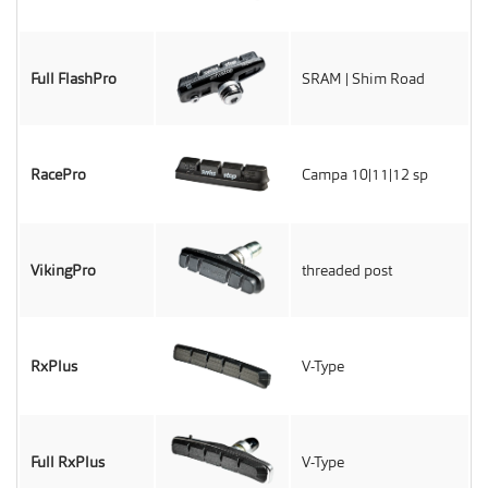
Full FlashPro
SRAM | Shim Road
RacePro
Campa 10|11|12 sp
VikingPro
threaded post
RxPlus
V-Type
Full RxPlus
V-Type