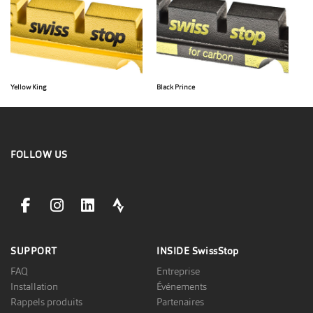
Yellow King
Black Prince
FOLLOW US
facebookLink
instagramLink
linkedinLink
stravaLink
SUPPORT
INSIDE
SwissStop
FAQ
Entreprise
Installation
Événements
Rappels produits
Partenaires