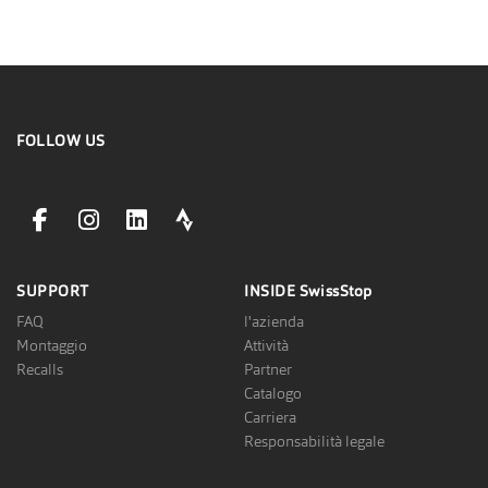
FOLLOW US
facebookLink
instagramLink
linkedinLink
stravaLink
SUPPORT
INSIDE
SwissStop
FAQ
l'azienda
Montaggio
Attività
Recalls
Partner
Catalogo
Carriera
Responsabilità legale