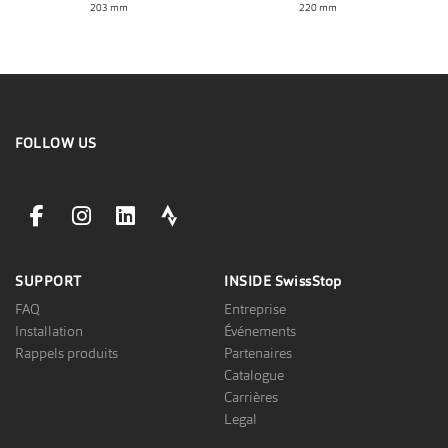
203 mm
220 mm
FOLLOW US
facebookLink
instagramLink
linkedinLink
stravaLink
SUPPORT
INSIDE
SwissStop
FAQ
Entreprise
Installation
Événements
Rappels produits
Partenaires
Catalogue
Carrières
Legal