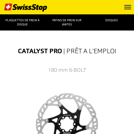
PLAQUETTES DE FREIN À
PATINS DE FREIN SUR
DISQUES
DISQUE
JANTES
CATALYST PRO
| PRÊT A L'EMPLOI
180 mm
6-BOLT